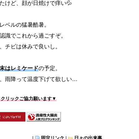
たけど、顔が日焼けで痒い💦
レベルの猛暑酷暑。
認識でこれから過ごすぞ。
、チビは休みで良いし。
末はレミケード
の予定。
、雨降って温度下げて欲しい…
▼クリックご協力願います▼
|
固定リンク
|
日々の出来事