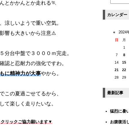
んとかかんとか走れる🏃
カレンダー
、涼しいようで重い空気。
«
2024
影響も大きいから注意⚠️
日
月
1
５分台中盤で３０００ｍ完走。
7
8
14
15
確認と忍耐力の強化ですわ。
21
22
もに精神力が大事
やから。
28
29
最新記事
でこの夏過ごせてるから、
して楽しく走りたいな。
猛烈に暑
▼クリックご協力願います▼
お腹復活