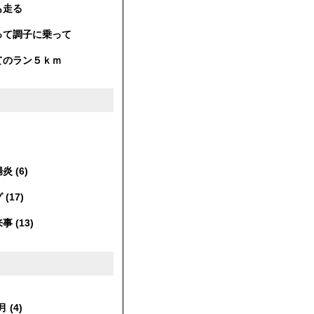
も走る
って調子に乗って
てのラン５ｋｍ
 (6)
(17)
 (13)
 (4)