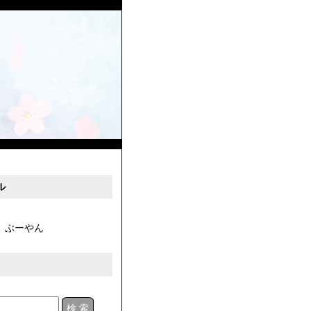
ル
ぶーやん