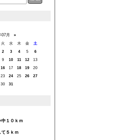
年07月
»
火
水
木
金
土
2
3
4
5
6
9
10
11
12
13
16
17
18
19
20
23
24
25
26
27
30
31
い中１０ｋｍ
して５ｋｍ