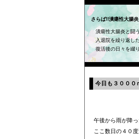
さらば!!潰瘍性大腸炎
潰瘍性大腸炎と闘
入退院を繰り返し
復活後の日々を綴
今日も３０００
午後から雨が降っ
ここ数日の４０度