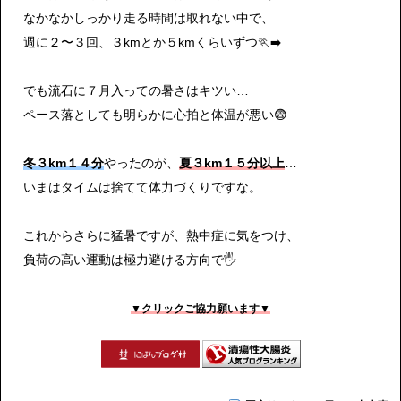
なかなかしっかり走る時間は取れない中で、
週に２〜３回、３kmとか５kmくらいずつ🏃‍➡️
でも流石に７月入っての暑さはキツい…
ペース落としても明らかに心拍と体温が悪い😨
冬３km１４分
やったのが、
夏３km１５分以上
…
いまはタイムは捨てて体力づくりですな。
これからさらに猛暑ですが、熱中症に気をつけ、
負荷の高い運動は極力避ける方向で🖐️
▼クリックご協力願います▼