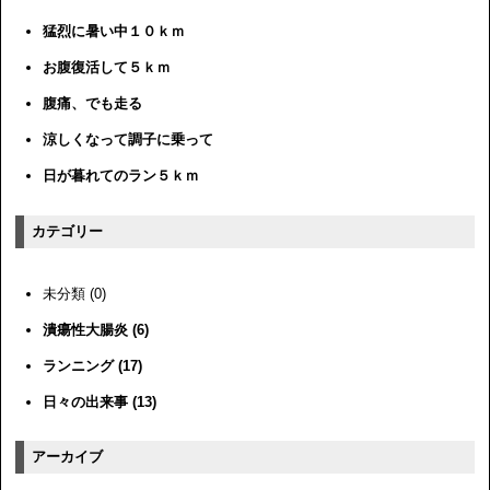
猛烈に暑い中１０ｋｍ
お腹復活して５ｋｍ
腹痛、でも走る
涼しくなって調子に乗って
日が暮れてのラン５ｋｍ
カテゴリー
未分類 (0)
潰瘍性大腸炎 (6)
ランニング (17)
日々の出来事 (13)
アーカイブ