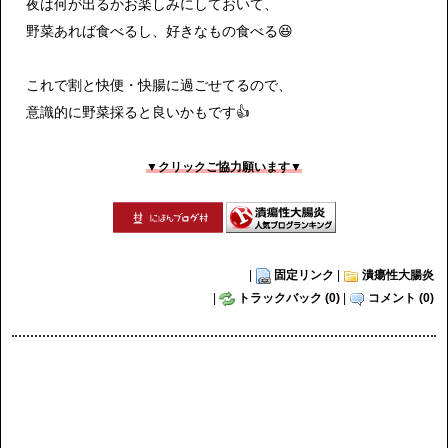
夜は何が出るかお楽しみにしておいて、
野菜あれば食べるし、好きなもの食べる😆
これで割と快便・快腸に過ごせてるので、
意識的に野菜採ると良いかもです👍
▼クリックご協力願います▼
|
固定リンク
|
潰瘍性大腸炎
|
トラックバック (0)
|
コメント (0)