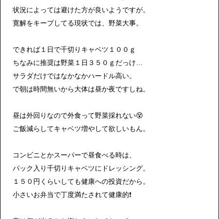
状況によっては避けた方が良いようですが。
寛解をキープしてる現状では、野菜大事。
できれば１日で千切りキャベツ１００ｇ
ちなみに推奨は野菜１日３５０ｇだっけ…
サラダだけではなかなかハードル高い。
で朝は時間無いから大体は昼か夜ですしね。
昼は外回りなので外食って野菜採れない😵
ご飯減らしてキャベツ増やして欲しいもん。
コンビニとかスーパーで昼食べる時は、
パック入り千切りキャベツにドレッシング。
１５０円くらいしても健康への投資だから。
小さいお弁当で丁度満たされて健康的❗️