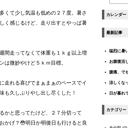
多くて少し気温も低めの２７度。暑さ
カレンダー
しく感じるけど、走り出すとやっぱ暑
最新記事
猛烈に暑
週間走ってなくて体重も１ｋｇ以上増
お腹復活
ンは微妙やけど５ｋｍ目標。
腹痛、で
に走れる喜びでまぁまぁのペースでイ
涼しくな
気味も久しぶりやし出し尽くした！
日が暮れ
カテゴリー
るかと思ってたけど、２７分切って
おかげ？😳明日か明後日も行けると良
未分類 (0)