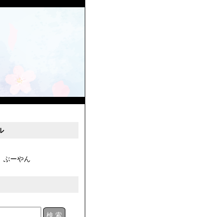
ル
ぶーやん