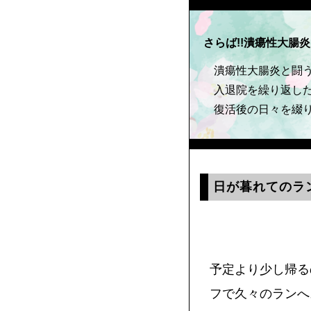
さらば!!潰瘍性大腸炎
潰瘍性大腸炎と闘
入退院を繰り返し
復活後の日々を綴
日が暮れてのラ
予定より少し帰る
フで久々のランへス