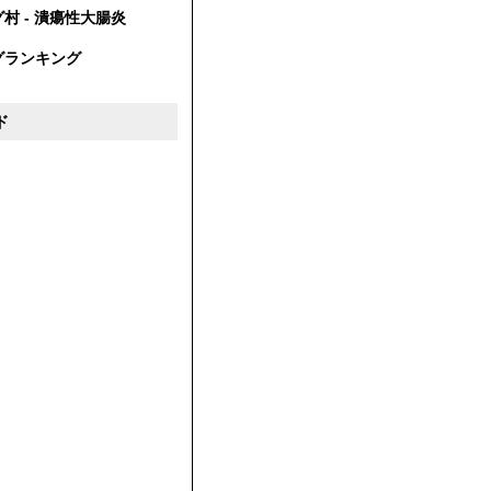
村 - 潰瘍性大腸炎
グランキング
ド