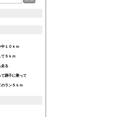
い中１０ｋｍ
して５ｋｍ
も走る
って調子に乗って
てのラン５ｋｍ