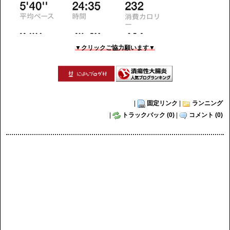
▼クリックご協力願います▼
|
固定リンク
|
ランニング
|
トラックバック (0)
|
コメント (0)