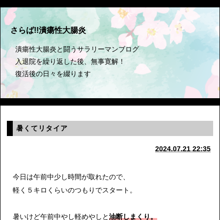
さらば!!潰瘍性大腸炎
潰瘍性大腸炎と闘うサラリーマンブログ
入退院を繰り返した後、無事寛解！
復活後の日々を綴ります
暑くてリタイア
2024.07.21 22:35
今日は午前中少し時間が取れたので、
軽く５キロくらいのつもりでスタート。
暑いけど午前中やし軽めやしと
油断しまくり。