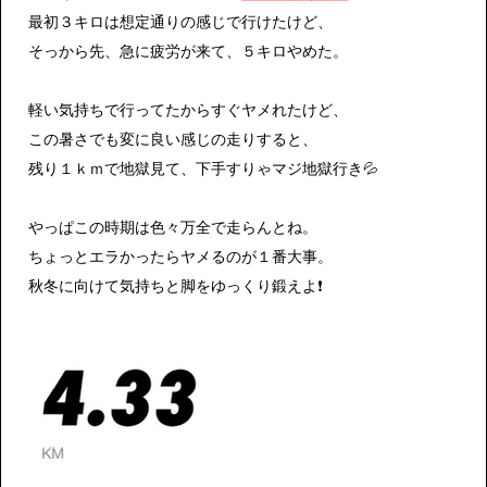
最初３キロは想定通りの感じで行けたけど、
そっから先、急に疲労が来て、５キロやめた。
軽い気持ちで行ってたからすぐヤメれたけど、
この暑さでも変に良い感じの走りすると、
残り１ｋｍで地獄見て、下手すりゃマジ地獄行き💦
やっぱこの時期は色々万全で走らんとね。
ちょっとエラかったらヤメるのが１番大事。
秋冬に向けて気持ちと脚をゆっくり鍛えよ❗️