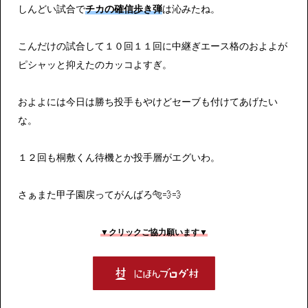
しんどい試合で
チカの確信歩き弾
は沁みたね。
こんだけの試合して１０回１１回に中継ぎエース格のおよよが
ピシャッと抑えたのカッコよすぎ。
およよには今日は勝ち投手もやけどセーブも付けてあげたい
な。
１２回も桐敷くん待機とか投手層がエグいわ。
さぁまた甲子園戻ってがんばろ🐅💨💨
▼クリックご協力願います▼