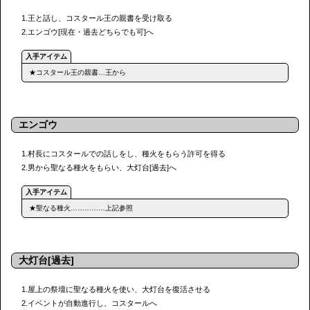
1.王と話し、コスタール王の親書を受け取る
2.エンゴウ[現在・過去どちらでも可]へ
★コスタール王の親書…王から
エンゴウ
1.村長にコスタールでの話しをし、種火をもらう許可を得る
2.男から聖なる種火をもらい、大灯台[過去]へ
★聖なる種火……………上記参照
大灯台[過去]
1.屋上の祭壇に聖なる種火を使い、大灯台を復活させる
2.イベントが自動進行し、コスタールへ