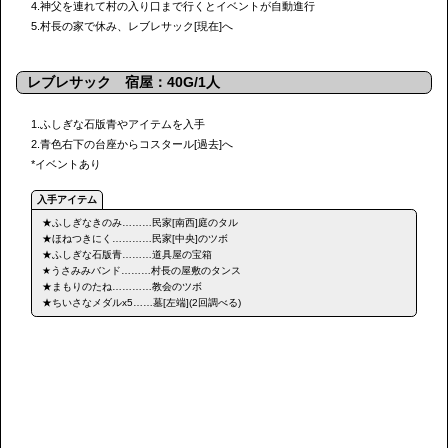
4.神父を連れて村の入り口まで行くとイベントが自動進行
5.村長の家で休み、レブレサック[現在]へ
レブレサック 宿屋：40G/1人
1.ふしぎな石版青やアイテムを入手
2.青色右下の台座からコスタール[過去]へ
*イベントあり
★ふしぎなきのみ………民家[南西]庭のタル
★ほねつきにく…………民家[中央]のツボ
★ふしぎな石版青………道具屋の宝箱
★うさみみバンド………村長の屋敷のタンス
★まもりのたね…………教会のツボ
★ちいさなメダルx5……墓[左端](2回調べる)