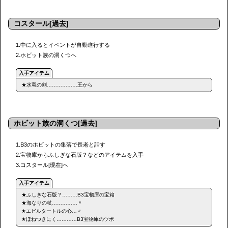
コスタール[過去]
1.中に入るとイベントが自動進行する
2.ホビット族の洞くつへ
★水竜の剣………………王から
ホビット族の洞くつ[過去]
1.B3のホビットの集落で長老と話す
2.宝物庫からふしぎな石版？などのアイテムを入手
3.コスタール[現在]へ
★ふしぎな石版？………B3宝物庫の宝箱
★海なりの杖……………〃
★エビルタートルの心…〃
★ほねつきにく…………B3宝物庫のツボ