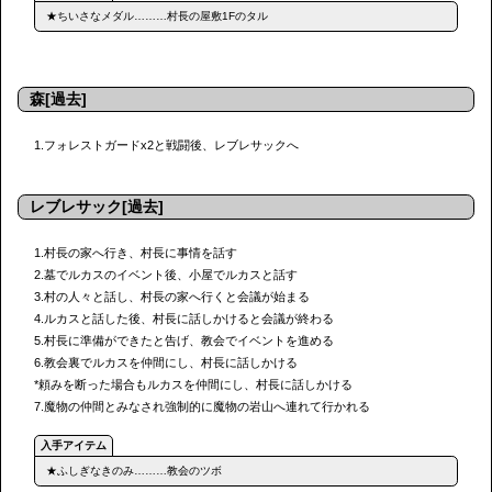
★ちいさなメダル………村長の屋敷1Fのタル
森[過去]
1.フォレストガードx2と戦闘後、レブレサックへ
レブレサック[過去]
1.村長の家へ行き、村長に事情を話す
2.墓でルカスのイベント後、小屋でルカスと話す
3.村の人々と話し、村長の家へ行くと会議が始まる
4.ルカスと話した後、村長に話しかけると会議が終わる
5.村長に準備ができたと告げ、教会でイベントを進める
6.教会裏でルカスを仲間にし、村長に話しかける
*頼みを断った場合もルカスを仲間にし、村長に話しかける
7.魔物の仲間とみなされ強制的に魔物の岩山へ連れて行かれる
★ふしぎなきのみ………教会のツボ