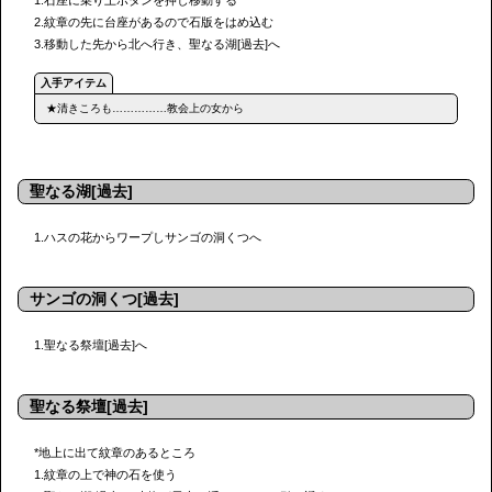
1.石座に乗り上ボタンを押し移動する
2.紋章の先に台座があるので石版をはめ込む
3.移動した先から北へ行き、聖なる湖[過去]へ
★清きころも……………教会上の女から
聖なる湖[過去]
1.ハスの花からワープしサンゴの洞くつへ
サンゴの洞くつ[過去]
1.聖なる祭壇[過去]へ
聖なる祭壇[過去]
*地上に出て紋章のあるところ
1.紋章の上で神の石を使う