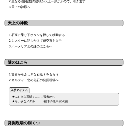
2.聖なる湖[過去]の建物が天上へ浮かぶので、引き返す
3.天上の神殿へ
天上の神殿
1.石座に乗り下ボタンを押して移動する
2.シスターに話しかけて飛空石を入手
3.ハーメリア北の謎のほこらへ
謎のほこら
1.賢者からふしぎな石版？をもらう
2.オルフィー北の化石の発掘現場へ
★ふしぎな石版？………賢者から
★ちいさなメダル………墓[下の段中央]の前
発掘現場の洞くつ