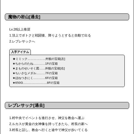
魔物の岩山[過去]
Lv.28以上推奨
1.頂上でボトクと戦闘後、降りようとすると自動で出る
2.レブレサックへ
★ミミック………………外観の宝箱[左]
★ちからのたね…………1Fの宝箱
★まものせいそく図……外観の宝箱[右]
★ちいさなメダル………7Fの宝箱
★ほねつきにく…………6Fの宝箱
★650G……………………8Fの宝箱
レブレサック[過去]
1.村中央でイベントを進行させ、神父を教会へ運ぶ
2.ルカスが黄金の女神像を持ってきたら、村長の家へ
3.村長と話し、教会へ行くと途中で神父が歩いてくる