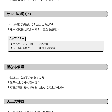
2.ハスの花からワープしサンゴの洞くつへ
サンゴの洞くつ
*ハスの花で移動してきたところがB2
1.途中で魔物の頼みを聞き、聖なる祭壇へ
★まものせいそく図……B2の宝箱
★ふしぎな石版？………B3[壇上]の宝箱
聖なる祭壇
*地上に出て紋章のあるところ
1.紋章の上で神の石を使う
2.石座が現れるのでそれに乗って天上の神殿へ
天上の神殿