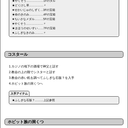
★やくそう………………1Fのタル
★どくけし草……………〃
★せかいじゅのしずく…3Fの宝箱
★命のきのみ……………4Fの宝箱
★ちいさなメダル………5Fの宝箱
★やくそう………………〃
★まほうのせいすい……7Fの宝箱
★ふしぎなきのみ………〃
コスタール
1.カジノの地下の酒場で神父と話す
2.教会の上の階でシスターと話す
3.教会の赤い机を調べてふしぎな石版？を入手
4.ホビット族の洞くつへ
★ふしぎな石版？………上記参照
ホビット族の洞くつ