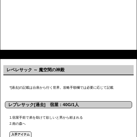
レベレサック ～ 魔空間の神殿
*[過去]の記載は台座から行く世界。攻略手順欄では必要に応じて記載
レブレサック[過去] 宿屋：40G/1人
1.宿屋手前で弟を助けて欲しいと男から頼まれる
2.南の森へ