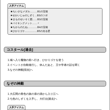
★ちいさなメダル………B1の宝箱
★せかいじゅのしずく…B3のツボ
★まものせいそく図……B3の宝箱
★バイキングメット……〃
★ちからのたね…………B4の宝箱
★ひかりゴケ……………B5の光る壁
コスタール[過去]
1.城へ入り魔物の前へ行き、ひかりゴケを使う
2.イベントが自動進行し、休んだあと、王や学者の話を聞く
3.なぞの神殿[現在]へ
なぞの神殿
1.大広間の青色の旅の扉の渦から入り江へ
2.七色のしずくを入手し、大灯台[過去]へ