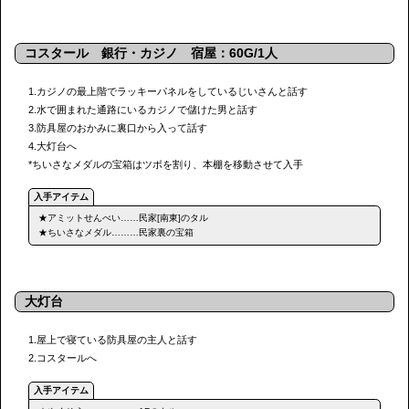
コスタール 銀行・カジノ 宿屋：60G/1人
1.カジノの最上階でラッキーパネルをしているじいさんと話す
2.水で囲まれた通路にいるカジノで儲けた男と話す
3.防具屋のおかみに裏口から入って話す
4.大灯台へ
*ちいさなメダルの宝箱はツボを割り、本棚を移動させて入手
★アミットせんべい……民家[南東]のタル
★ちいさなメダル………民家裏の宝箱
大灯台
1.屋上で寝ている防具屋の主人と話す
2.コスタールへ