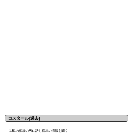
コスタール[過去]
1.B1の酒場の男に話し宿屋の情報を聞く