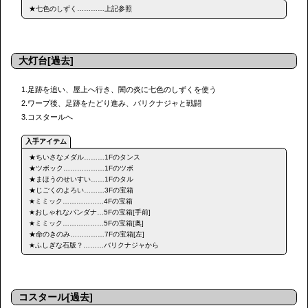
★七色のしずく…………上記参照
大灯台[過去]
1.足跡を追い、屋上へ行き、闇の炎に七色のしずくを使う
2.ワープ後、足跡をたどり進み、バリクナジャと戦闘
3.コスタールへ
★ちいさなメダル………1Fのタンス
★ツボック………………1Fのツボ
★まほうのせいすい……1Fのタル
★じごくのよろい………3Fの宝箱
★ミミック………………4Fの宝箱
★おしゃれなバンダナ…5Fの宝箱[手前]
★ミミック………………5Fの宝箱[奥]
★命のきのみ……………7Fの宝箱[左]
★ふしぎな石版？………バリクナジャから
コスタール[過去]