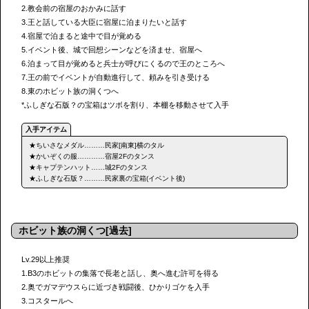
2.教会前の宿屋のおかみに話す
3.王と話している大臣に宿屋に泊まりたいと話す
4.宿屋で泊まると途中で目が覚める
5.イベント後、城で回想シーンなどを済ませ、宿屋へ
6.泊まって目が覚めると兵士が呼びにくるので王のところへ
7.王の前でイベントが自動進行して、頼みを引き受ける
8.東のホビット族の洞くつへ
*ふしぎな石版？の宝箱はツボを割り、本棚を移動させて入手
★ちいさなメダル………民家[南東]横のタル
★かいぞくの服…………宿屋2Fのタンス
★キャプテンハット……城2Fのタンス
★ふしぎな石版？………民家裏の宝箱(イベント後)
ホビット族の洞くつ[過去]
Lv.29以上推奨
1.B3のホビットの集落で長老と話し、奥へ進む許可を得る
2.奥でガマデウスらに近づき戦闘後、ひかりゴケを入手
3.コスタールへ