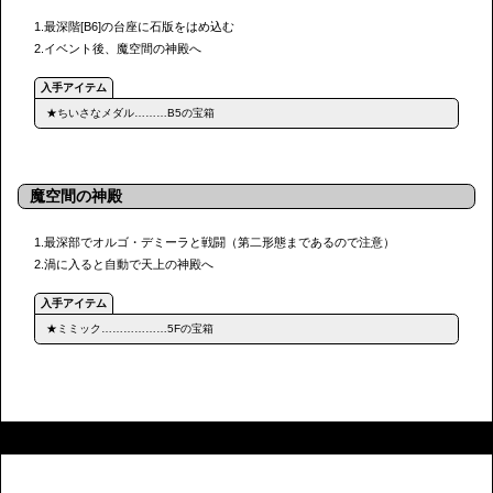
1.最深階[B6]の台座に石版をはめ込む
2.イベント後、魔空間の神殿へ
★ちいさなメダル………B5の宝箱
魔空間の神殿
1.最深部でオルゴ・デミーラと戦闘（第二形態まであるので注意）
2.渦に入ると自動で天上の神殿へ
★ミミック………………5Fの宝箱