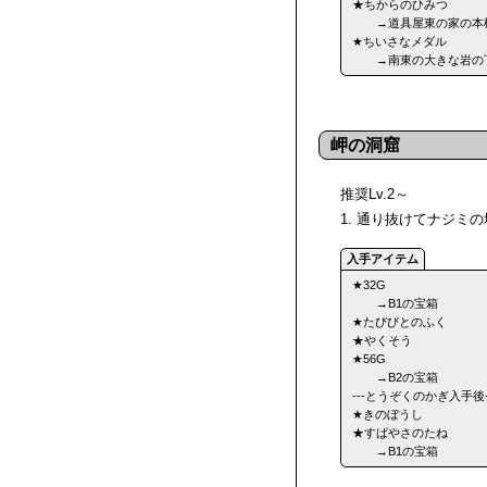
★ちからのひみつ
→道具屋東の家の本
★ちいさなメダル
→南東の大きな岩の
岬の洞窟
推奨Lv.2～
1. 通り抜けてナジミ
★32G
→B1の宝箱
★たびびとのふく
★やくそう
★56G
→B2の宝箱
---とうぞくのかぎ入手後-
★きのぼうし
★すばやさのたね
→B1の宝箱