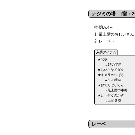
ナジミの塔 [宿：2
推奨Lv.4～
1. 最上階のおじいさ
2. レーベへ
★40G
→2Fの宝箱
★ちいさなメダル
★キメラのつばさ
→3Fの宝箱
★おてんばじてん
→最上階の本棚
★とうぞくのかぎ
→上記参照
レーベ