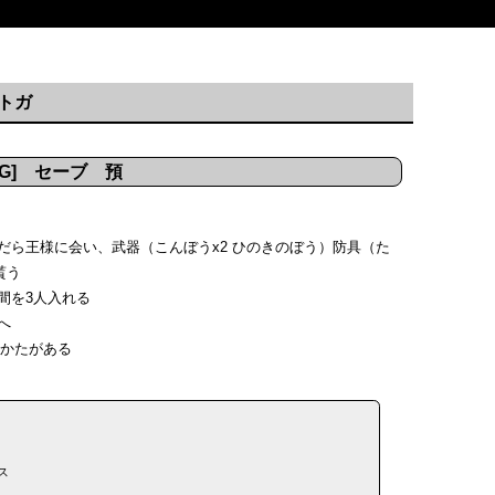
ルトガ
G] セーブ 預
んだら王様に会い、武器（こんぼうx2 ひのきのぼう）防具（た
貰う
仲間を3人入れる
へ
やかたがある
ス