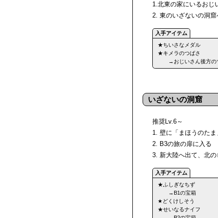
1.北東の家にいるお
2. 東のいざないの洞窟
★ちいさなメダル
★キメラのつばさ
→おじいさん後方の
いざないの洞窟
推奨Lv.6～
1. 壁に「まほうのた
2. B3の旅の扉に入る
3. 新大陸へ出て、北
★ふしぎなちず
→B1の宝箱
★どくけしそう
★せいなるナイフ
→B2の宝箱