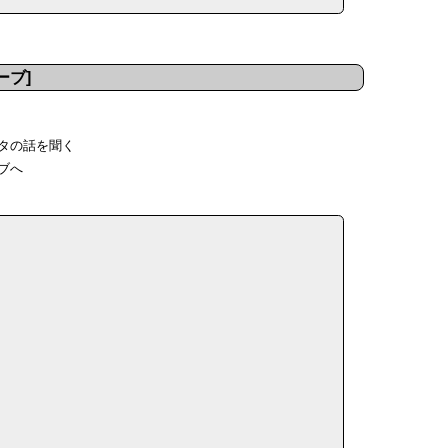
ーブ]
ダタの話を聞く
ーブへ