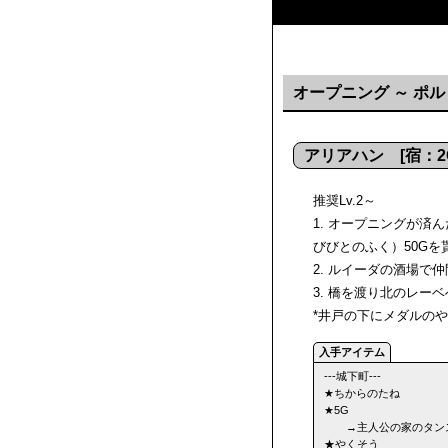
オープニング ～ ポ
アリアハン [宿：2
推奨Lv.2～
1. オープニングが済
びびとのふく）50Gを
2. ルイーダの酒場で
3. 橋を渡り北のレーベ
*井戸の下にメダルの
---城下町---
★ちからのたね
★5G
→主人公の家のタン
★やくそう