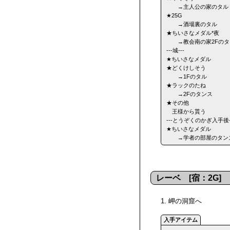
→主人公の家のタル
★25G
→酒場裏のタル
★ちいさなメダル*夜
→教会南の家2Fのタ
---城---
★ちいさなメダル
★どくけしそう
→1Fのタル
★ラックのたね
→2Fのタンス
★その他
王様から貰う
---とうぞくのかぎ入手後-
★ちいさなメダル
→学者の部屋のタン
レーベ [宿：2G]
1. 岬の洞窟へ