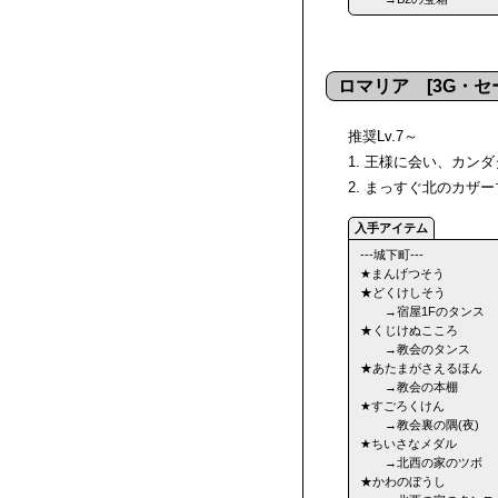
ロマリア [3G・セ
推奨Lv.7～
1. 王様に会い、カン
2. まっすぐ北のカザ
---城下町---
★まんげつそう
★どくけしそう
→宿屋1Fのタンス
★くじけぬこころ
→教会のタンス
★あたまがさえるほん
→教会の本棚
★すごろくけん
→教会裏の隅(夜)
★ちいさなメダル
→北西の家のツボ
★かわのぼうし