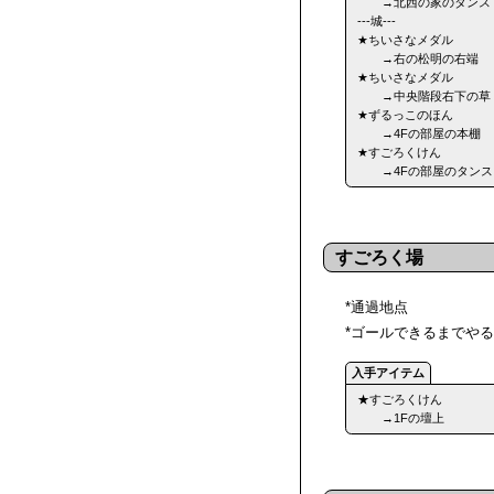
→北西の家のタンス
---城---
★ちいさなメダル
→右の松明の右端
★ちいさなメダル
→中央階段右下の草
★ずるっこのほん
→4Fの部屋の本棚
★すごろくけん
→4Fの部屋のタンス
すごろく場
*通過地点
*ゴールできるまでや
★すごろくけん
→1Fの壇上