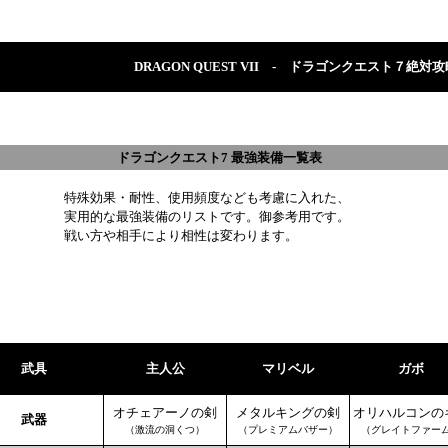
DRAGON QUEST VII - ドラゴンクエスト７絶対攻
ドラゴンクエスト7 最強装備一覧表
特殊効果・耐性、使用頻度なども考慮に入れた、
実用的な最強装備のリストです。御参考用です。
戦い方や相手により相性は変わります。
武具
主人公
マリベル
ガボ
オチェアーノの剣
メタルキングの剣
オリハルコンの
武器
（激流の洞くつ）
（プレミアムバザー）
（グレイトファー