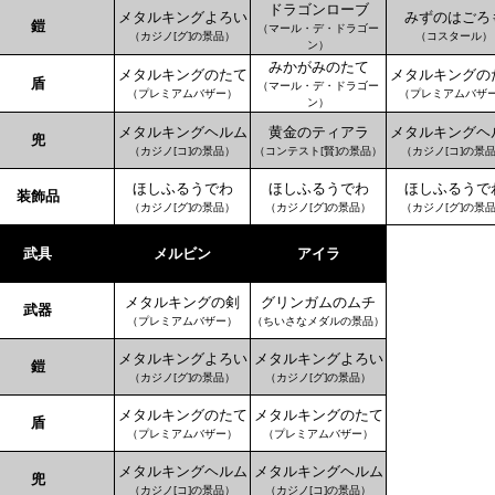
ドラゴンローブ
メタルキングよろい
みずのはごろ
鎧
（マール・デ・ドラゴー
（カジノ[グ]の景品）
（コスタール）
ン）
みかがみのたて
メタルキングのたて
メタルキングの
盾
（マール・デ・ドラゴー
（プレミアムバザー）
（プレミアムバザ
ン）
メタルキングヘルム
黄金のティアラ
メタルキングヘ
兜
（カジノ[コ]の景品）
（コンテスト[賢]の景品）
（カジノ[コ]の景
ほしふるうでわ
ほしふるうでわ
ほしふるうで
装飾品
（カジノ[グ]の景品）
（カジノ[グ]の景品）
（カジノ[グ]の景
武具
メルビン
アイラ
メタルキングの剣
グリンガムのムチ
武器
（プレミアムバザー）
（ちいさなメダルの景品）
メタルキングよろい
メタルキングよろい
鎧
（カジノ[グ]の景品）
（カジノ[グ]の景品）
メタルキングのたて
メタルキングのたて
盾
（プレミアムバザー）
（プレミアムバザー）
メタルキングヘルム
メタルキングヘルム
兜
（カジノ[コ]の景品）
（カジノ[コ]の景品）