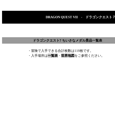
DRAGON QUEST VII - ドラゴンクエス
ドラゴンクエスト7 ちいさなメダル景品一覧表
・冒険で入手できる合計枚数は119枚です。
・入手場所は
一覧表
・
世界地図
をご参照ください。