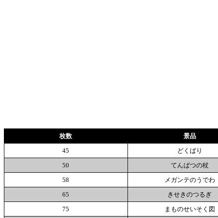
枚数
景品
45
どくばり
50
てんばつの杖
58
メガンテのうでわ
65
きせきのつるぎ
75
まものせいそく図