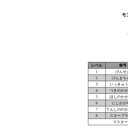
モ
レベル
称号
1
げんせ
2
けんまち
3
いっきゅ
4
つきのか
5
ほしのか
6
にじかが
7
てんしのの
8
スタープ
マスタ