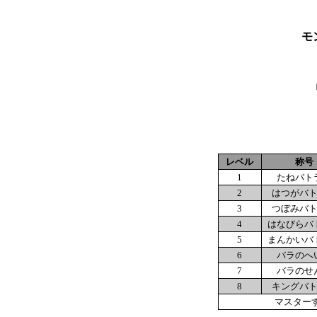
モ
レベル
称号
1
たねバト
2
はつがバ
3
つぼみバ
4
はなびらバ
5
まんかいバ
6
バラのへ
7
バラのせ
8
キングバ
マスター