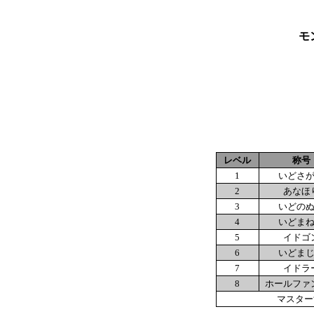
モ
レベル
称号
1
いどさ
2
あなほ
3
いどの
4
いどま
5
イドゴ
6
いどま
7
イドラ
8
ホールファ
マスタ