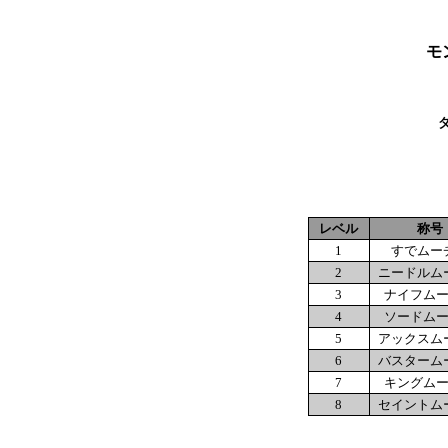
モ
レベル
称号
1
すでムー
2
ニードルム
3
ナイフム
4
ソードム
5
アックスム
6
バスターム
7
キングム
8
セイントム