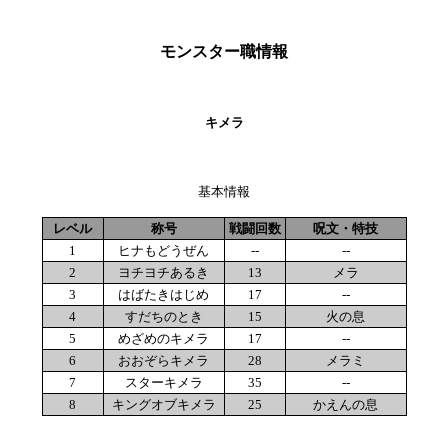
モンスター職情報
キメラ
基本情報
レベル
称号
戦闘回数
呪文・特技
1
ヒナもどうぜん
--
--
2
ヨチヨチあるき
13
メラ
3
はばたきはじめ
17
--
4
すだちのとき
15
火の息
5
めざめのキメラ
17
--
6
おおぞらキメラ
28
メラミ
7
スターキメラ
35
--
8
キングオブキメラ
25
かえんの息