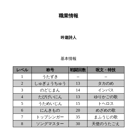
職業情報
吟遊詩人
基本情報
レベル
称号
戦闘回数
呪文・特技
1
うたずき
--
--
2
しゅぎょうちゅう
13
タカのめ
3
のどじまん
14
インパス
4
たびげいにん
13
ゆりかごの歌
5
うためいじん
15
トヘロス
6
にんきもの
20
めざめの歌
7
トップシンガー
35
まふうじの歌
8
ソングマスター
30
天使のうたごえ