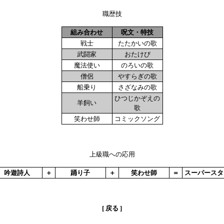
職歴技
組み合わせ
呪文・特技
戦士
たたかいの歌
武闘家
おたけび
魔法使い
のろいの歌
僧侶
やすらぎの歌
船乗り
さざなみの歌
ひつじかぞえの
羊飼い
歌
笑わせ師
コミックソング
上級職への応用
吟遊詩人
＋
踊り子
＋
笑わせ師
＝
スーパースタ
[
戻る
]