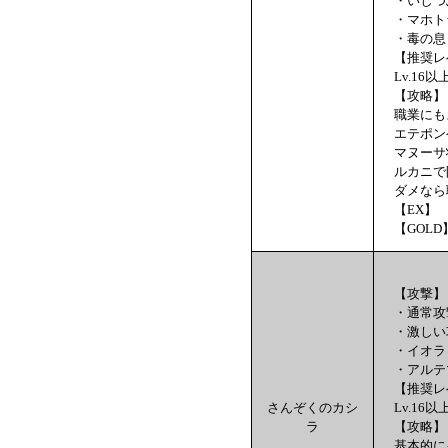
・いしつ
・マホト
・毒の息
【推奨レ
Lv.16以
【攻略】
職業にも
エテポン
マヌーサ
ルカニで
ダメなら
【EX】 
【GOLD
【攻撃】
・通常攻
・激しい
・イオラ
・アルテ
【推奨レ
さんぞくのカシ
Lv.16以
ラ
【攻略】
基本的に