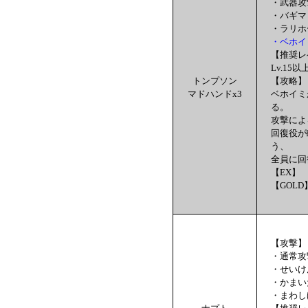
・武器攻
・バギマ
・ラリホ
・ベホイ
【推奨レ
Lv.15以
トンプソン
【攻略】
マドハンドx3
ベホイミ
る。
攻撃によ
回復役が
う、
全員に回
【EX】 
【GOLD
【攻撃】
・通常攻
・せいけ
・かまい
・まわし