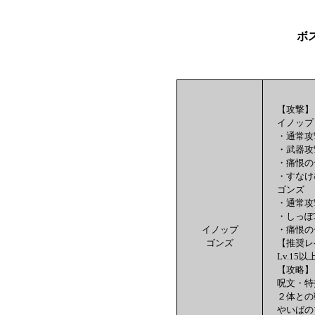
ボス
【攻撃】
イノップ
・通常攻
・武器攻
・痛恨の
・すなけ
ゴンズ
・通常攻
・しっぽ
イノップ
・痛恨の
ゴンズ
【推奨レ
Lv.15以
【攻略】
呪文・特
２体との
やいばの