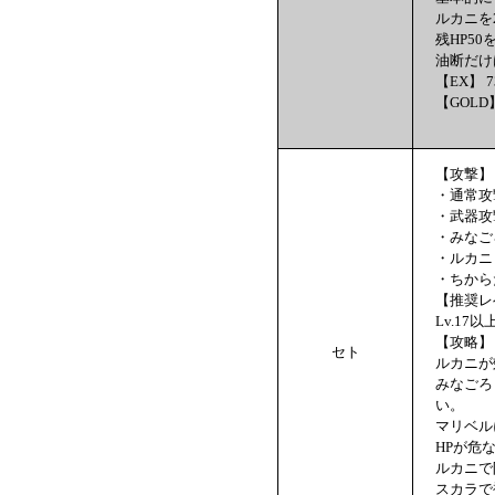
ルカニを
残HP5
油断だけ
【EX】 7
【GOLD】
【攻撃】
・通常攻
・武器攻
・みなご
・ルカニ
・ちから
【推奨レ
Lv.17以
【攻略】
セト
ルカニが
みなごろ
い。
マリベル
HPが危
ルカニで
スカラで