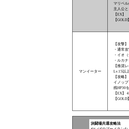
マリベル
主人公と
【EX】 
【GOLD
【攻撃】
・通常攻
・イオ（
・ルカナ
【推奨レ
マンイーター
Lv.15以
【攻略】
イノップ
残HP3
【EX】 4
【GOLD】
決闘場共通攻略法
やいばのブーメランな