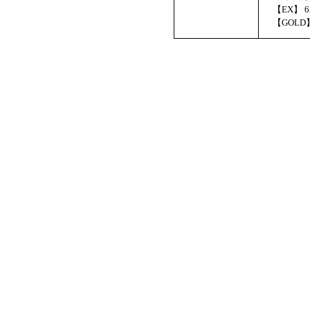
【EX】 6
【GOLD】