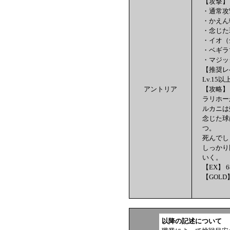
【攻撃】
・通常攻
・かえん
・念じた
・イオ（
・ベギラ
・マジッ
【推奨レ
Lv.15以
アントリア
【攻略】
ラリホー
ルカニは
念じた球
つ。
死んでし
しっかり
いく。
【EX】 6
【GOLD】
以降の記述について