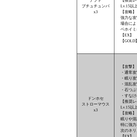
ナプト
【推奨レ
ブチュチュンパ
Lv.15以
x3
【攻略】
強力な攻
場合によ
ベホイミ
【EX】 
【GOLD
【攻撃】
・通常攻
・眠り攻
・混乱攻
・石つぶ
・すなけ
ドンホセ
【推奨レ
ストローマウス
Lv.15以
x3
【攻略】
眠りや混
特に強力
次のネリ
【EX】 