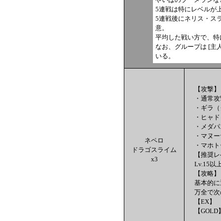
5連戦は特にレベルが
5連戦後にネリス・ス
意。
平均した戦い方で、特
なお、グループは [主人
いる。
【攻撃】
・通常攻
・ギラ（
・ヒャド
・メダパ
・マヌー
ネペロ
・マホト
ドラゴスライム
【推奨レ
x3
Lv.15以
【攻略】
基本的に
万全で次
【EX】 
【GOLD