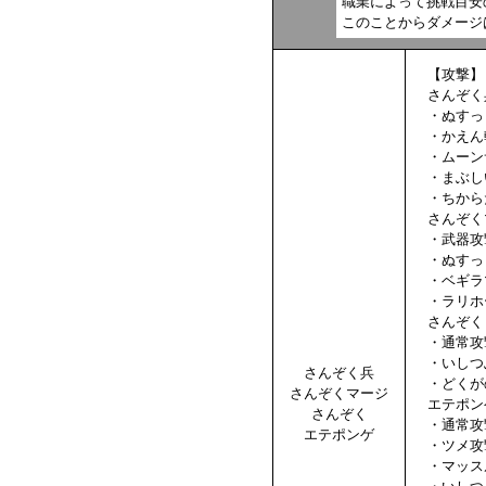
職業によって挑戦目安
このことからダメージ
【攻撃】
さんぞく
・ぬすっ
・かえん
・ムーン
・まぶし
・ちから
さんぞく
・武器攻
・ぬすっ
・ベギラ
・ラリホ
さんぞく
・通常攻
・いしつ
さんぞく兵
・どくが
さんぞくマージ
エテポン
さんぞく
・通常攻
エテポンゲ
・ツメ攻
・マッス