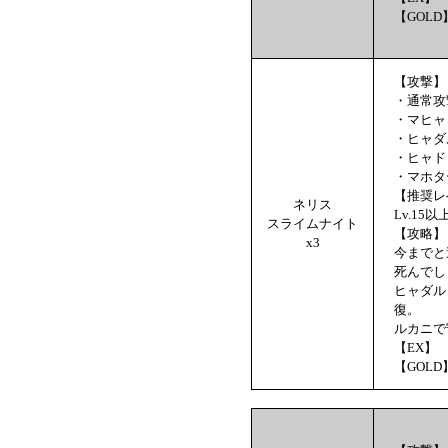
【GOLD
【攻撃】
・通常攻
・マヒャ
・ヒャダ
・ヒャド
・マホタ
【推奨レ
ネリス
Lv.15以
スライムナイト
【攻略】
x3
今までと
死んでし
ヒャダル
復。
ルカニで
【EX】 
【GOLD