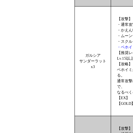
【攻撃】
・通常攻
・かえん
・ムーン
・スクル
・ベホイ
【推奨レ
ガルシア
Lv.15以
サンダーラット
【攻略】
x3
ベホイミ
る。
通常攻撃
で、
なるべく
【EX】 
【GOLD
【攻撃】