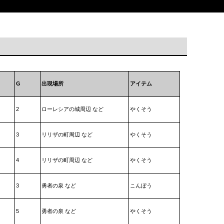
G
出現場所
アイテム
2
ローレシアの城周辺 など
やくそう
3
リリザの町周辺 など
やくそう
4
リリザの町周辺 など
やくそう
3
勇者の泉 など
こんぼう
5
勇者の泉 など
やくそう