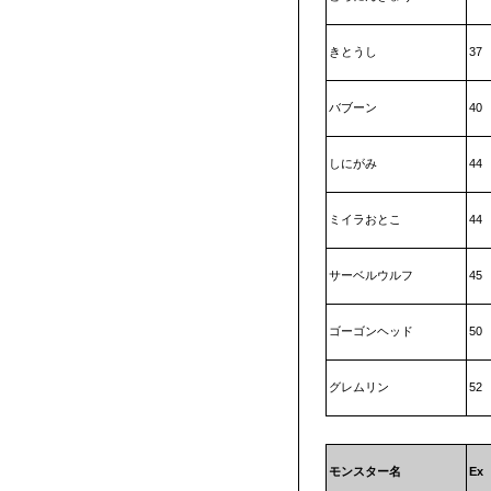
きとうし
37
バブーン
40
しにがみ
44
ミイラおとこ
44
サーベルウルフ
45
ゴーゴンヘッド
50
グレムリン
52
モンスター名
Ex