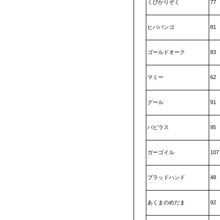
くびかりぞく
77
ヒババンゴ
81
ゴールドオーク
83
マミー
62
グール
91
バピラス
95
ガーゴイル
107
ブラッドハンド
48
あくまのめだま
92