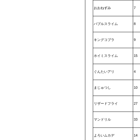
おおねずみ
7
バブルスライム
8
キングコブラ
9
ホイミスライム
15
ぐんたいアリ
4
まじゅつし
10
リザードフライ
27
マンドリル
33
よろいムカデ
14