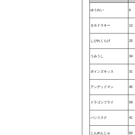
ゆうれい
6
タホドラキー
12
しびれくらげ
25
うみうし
34
ポインズキッス
31
アンデッドマン
45
ドラゴンフライ
59
バシリスク
41
じんめんじゅ
50