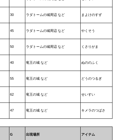
30
ラダトームの城周辺 など
まよけのすず
45
ラダトームの城周辺 など
やくそう
50
ラダトームの城周辺 など
くさりがま
40
竜王の城 など
ぬののふく
55
竜王の城 など
どうのつるぎ
62
竜王の城 など
せいすい
47
竜王の城 など
キメラのつばさ
G
出現場所
アイテム