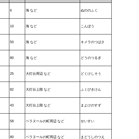
6
海 など
ぬののふく
10
海 など
こんぼう
50
海 など
キメラのつばさ
80
海 など
どうのつるぎ
25
大灯台周辺 など
どくけしそう
82
大灯台上階 など
ふくびきけん
43
大灯台上階 など
まよけのすず
58
ベラヌールの町周辺 など
せいすい
80
ベラヌールの町周辺 など
まどうしのつえ