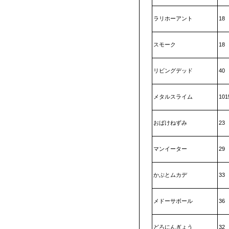
ラリホーアント
18
スモーク
18
リビングデッド
40
メタルスライム
101
おばけねずみ
23
マンイーター
29
かぶとムカデ
33
メドーサボール
36
どろにんぎょう
32