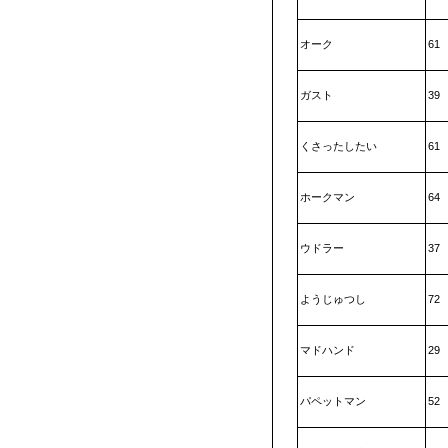
オーク
61
ガスト
39
くさったしたい
61
ホークマン
64
ウドラー
37
ようじゅつし
72
マドハンド
29
パペットマン
52