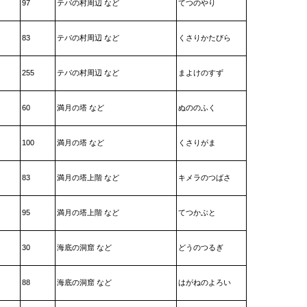
97
テパの村周辺 など
てつのやり
83
テパの村周辺 など
くさりかたびら
255
テパの村周辺 など
まよけのすず
60
満月の塔 など
ぬののふく
100
満月の塔 など
くさりがま
83
満月の塔上階 など
キメラのつばさ
95
満月の塔上階 など
てつかぶと
30
海底の洞窟 など
どうのつるぎ
88
海底の洞窟 など
はがねのよろい