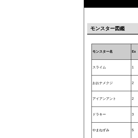
モンスター図鑑
モンスター名
Ex
スライム
1
おおナメクジ
2
アイアンアント
2
ドラキー
3
やまねずみ
5